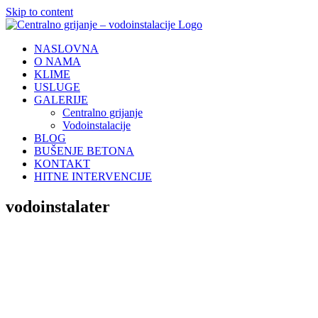
Skip to content
NASLOVNA
O NAMA
KLIME
USLUGE
GALERIJE
Centralno grijanje
Vodoinstalacije
BLOG
BUŠENJE BETONA
KONTAKT
HITNE INTERVENCIJE
vodoinstalater