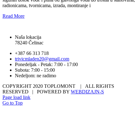
radionicama, tvornicama, izrada, montiranje i
Read More
Naša lokacija
78240 Čelinac
+387 66 313 718
trivicmladen20@gmail.com
Ponedeljak - Petak: 7:00 - 17:00
Subota: 7:00 - 15:00
Nedeljom: ne radimo
COPYRIGHT 2020 TOPLOMONT | ALL RIGHTS
RESERVED | POWERED BY
WEBDIZAJN-S
Page load link
Go to Top