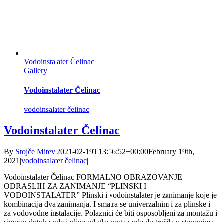
Vodoinstalater Čelinac
Gallery
Vodoinstalater Čelinac
vodoinsalater čelinac
Vodoinstalater Čelinac
By
Stojče Mitev
|
2021-02-19T13:56:52+00:00
February 19th,
2021
|
vodoinsalater čelinac
|
Vodoinstalater Čelinac FORMALNO OBRAZOVANJE
ODRASLIH ZA ZANIMANJE “PLINSKI I
VODOINSTALATER” Plinski i vodoinstalater je zanimanje koje je
kombinacija dva zanimanja. I smatra se univerzalnim i za plinske i
za vodovodne instalacije. Polaznici će biti osposobljeni za montažu i
siguran dotok vode i plina od glavnoga voda do trošila u stanovima,