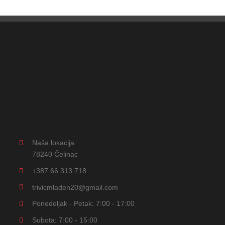
Naša lokacija
78240 Čelinac
+387 66 313 718
trivicmladen20@gmail.com
Ponedeljak - Petak: 7:00 - 17:00
Subota: 7:00 - 15:00